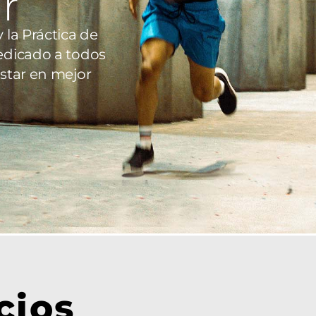
r
 la Práctica de
edicado a todos
star en mejor
cios