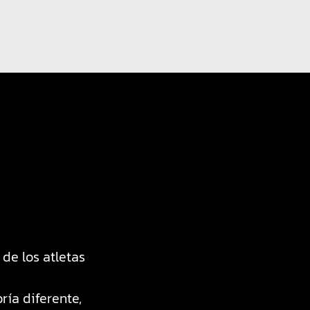
de los atletas
Estaba buscando un método de en
nutrición, en que puedes hacer co
ría diferente,
A nivel filosófico, a nivel de en