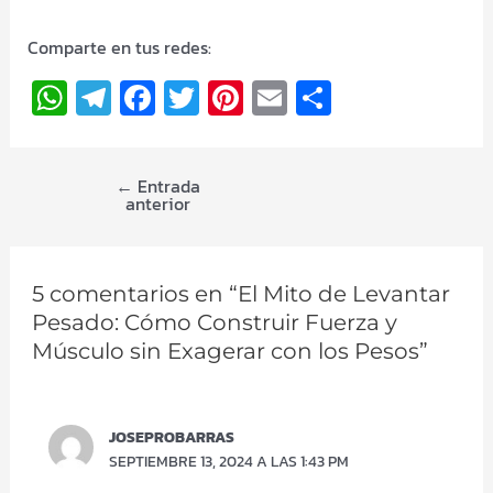
Comparte en tus redes:
W
Te
F
T
Pi
E
C
h
le
a
wi
nt
m
o
at
gr
ce
tt
er
ai
m
←
Entrada
s
a
b
er
es
l
p
anterior
A
m
o
t
ar
p
o
tir
5 comentarios en “El Mito de Levantar
p
k
Pesado: Cómo Construir Fuerza y
Músculo sin Exagerar con los Pesos”
JOSEPROBARRAS
SEPTIEMBRE 13, 2024 A LAS 1:43 PM