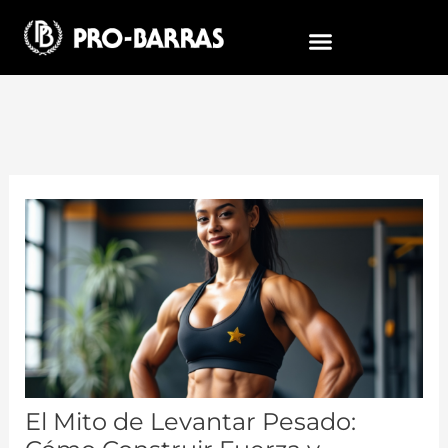
Ir
Navegación
al
de
contenido
entradas
El Mito de Levantar Pesado: